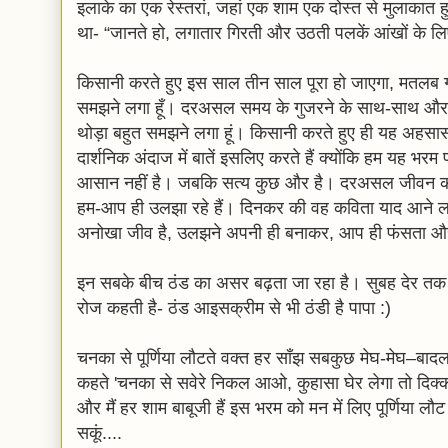
इलाके का एक रेस्तरां, जहां एक शाम एक दोस्त से मुलाकात हु
था- “जानते हो, लगातार गिरती और उठती पलकें आंखों के लिए 
किसानी करते हुए इस साल तीन साल पूरा हो जाएगा, मतलब ग्रे
समझने लगा हूँ। दरअसल समय के गुजरने के साथ-साथ और क
थोड़ा बहुत समझने लगा हूं। किसानी करते हुए ही यह अहसा
दार्शनिक अंदाज में बातें इसलिए करते हैं क्योंकि हम यह भरम 
आसान नहीं है। जबकि सत्य कुछ और है। दरअसल जीवन को 
हम-आप ही उलझा रहे हैं। दिनकर की वह कविता याद आने लगी ह
अनोखा जीव है, उलझने अपनी ही बनाकर, आप ही फंसता और ब
इन सबके बीच ठंड का असर बढ़ता जा रहा है। सुबह देर तक 
रोज कहती है- ठंड आइसक्रीम से भी ठंडी है पापा :)
चनका से पूर्णिया लौटते वक्त हर साँझ सबकुछ मेघ-मेघ–बादल
कहते 'चनका से सवेरे निकल आओ, कुहासा घेर लेगा तो दिक्कत
और मैं हर शाम बाबूजी हैं इस भरम को मन में लिए पूर्णिया 
सकूं....